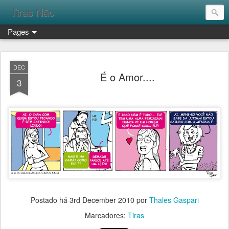
Tiras Não
Pages
DEC
É o Amor....
3
Postado há
3rd December 2010
por
Thales Gaspari
Marcadores:
Tiras