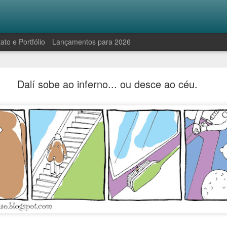
ato e Portfólio
Lançamentos para 2026
Robinson e a manifestação antropofágica
Dalí sobe ao inferno... ou desce ao céu.