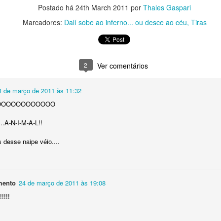
Postado há
24th March 2011
por
Thales Gaspari
Marcadores:
Dalí sobe ao inferno... ou desce ao céu
Tiras
2
Ver comentários
4 de março de 2011 às 11:32
OOOOOOOOOOOO
.A-N-I-M-A-L!!
desse naipe véio....
mento
24 de março de 2011 às 19:08
!!!!