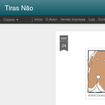
Tiras Não
Classic
Início
O Autor
Versão impressa
Loja
Cont
AUG
MAR
1
24