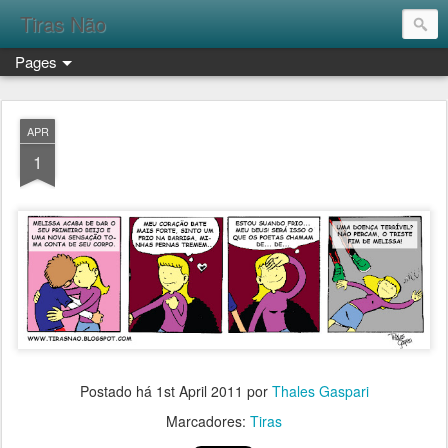
Tiras Não
Pages
APR
1
Postado há
1st April 2011
por
Thales Gaspari
Marcadores:
Tiras