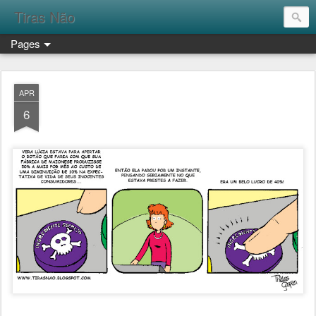
Tiras Não
Pages
APR
6