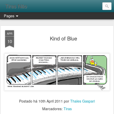
Tiras Não
Pages
APR
Kind of Blue
10
Postado há
10th April 2011
por
Thales Gaspari
Marcadores:
Tiras