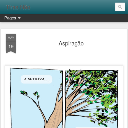
Tiras Não
Pages
MAY
Aspiração
19