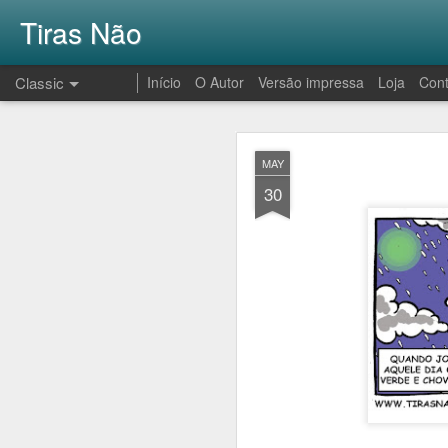
Tiras Não
Classic
Início
O Autor
Versão impressa
Loja
Cont
AUG
MAY
1
30