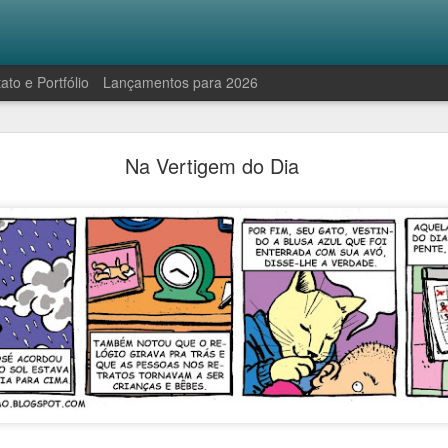
ato e Portfólio
Lançamentos para 2026
Robinson e a manifestação antropofágica
Na Vertigem do Dia