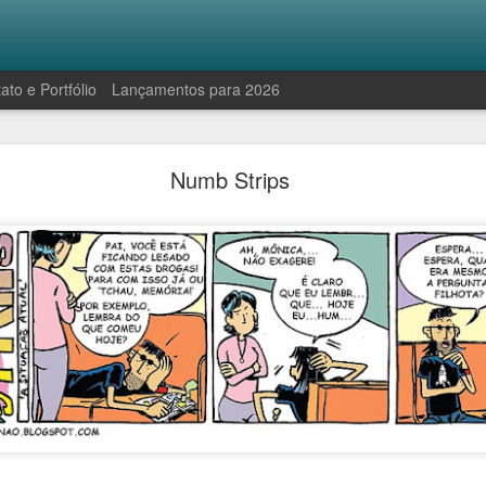
ato e Portfólio
Lançamentos para 2026
Robinson e a manifestação antropofágica
Numb Strips