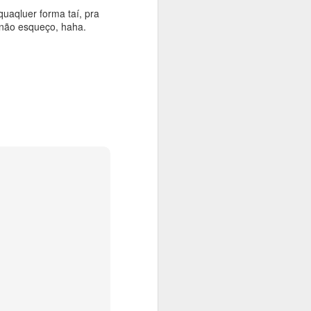
quaqluer forma taí, pra
u não esqueço, haha.