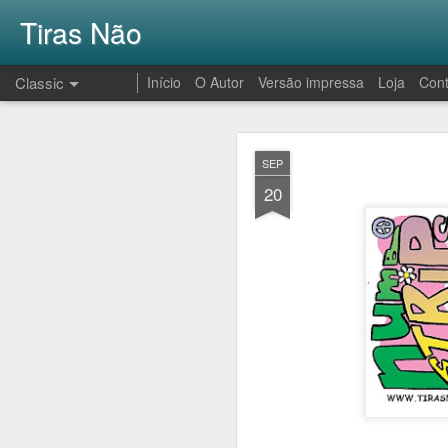
Tiras Não
Classic
Início
O Autor
Versão impressa
Loja
Cont
AUG
SEP
1
20