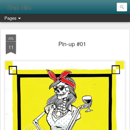
Tiras Não
Pages
JUL
Pin-up #01
11