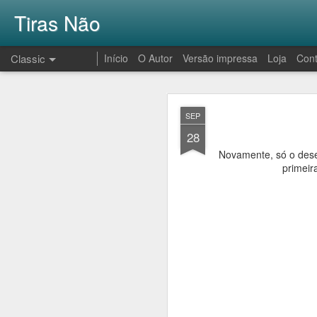
Tiras Não
Classic
Início
O Autor
Versão impressa
Loja
Cont
AUG
SEP
1
28
Novamente, só o dese
primeir