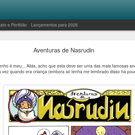
ato e Portfólio
Lançamentos para 2026
Robinson e a manifestação antropofágica
Aventuras de Nasrudin
nho é meu... Aliás, acho que esta deve ser uma das mais famosas ane
a vez quando era criança (embora só tenha me lembrado disso há pou