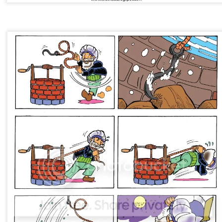
Postado há
1 week ago
por Unknown
Marcadores:
Tiras
0
Adicionar um comentário
Robinson e a manifestação antropofágica