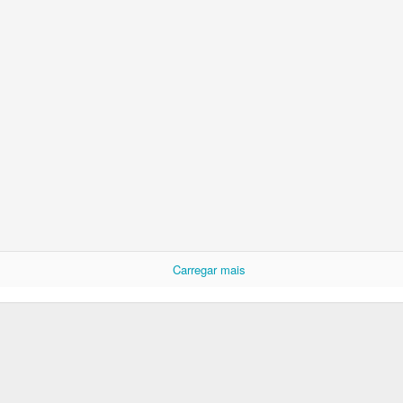
Carregar mais
Postado há
6 days ago
por Unknown
Marcadores:
Tiras