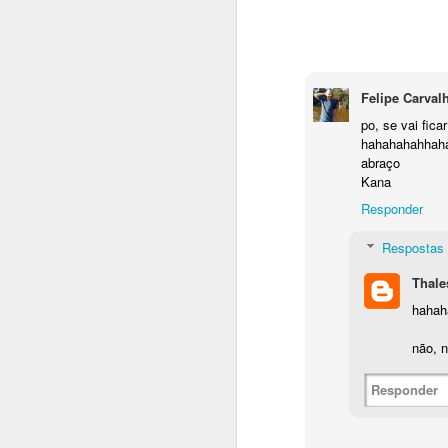
Felipe Carval
po, se vai fic
hahahahahhah
abraço
Kana
Responder
Respostas
Thale
hahah
não, n
Responder