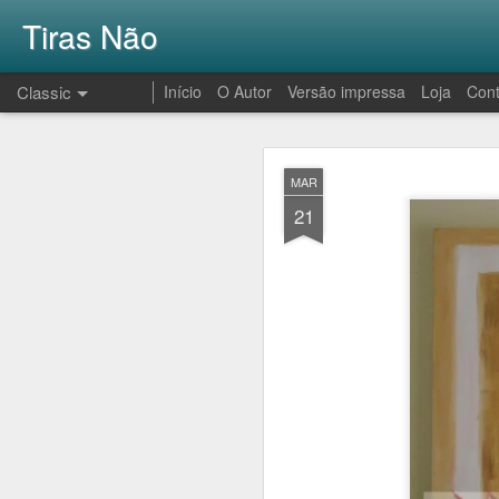
Tiras Não
Classic
Início
O Autor
Versão impressa
Loja
Cont
AUG
MAR
1
21