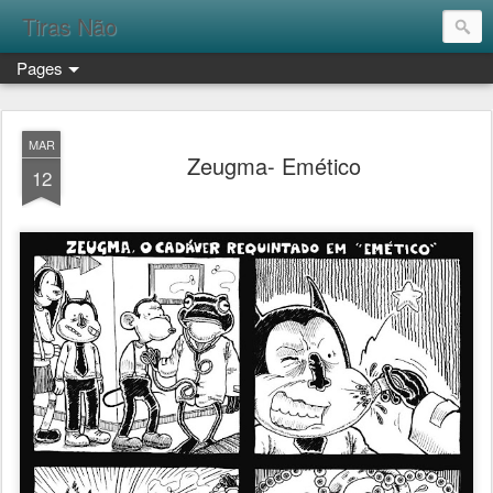
Tiras Não
Pages
MAR
Zeugma- Emético
12