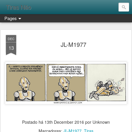
Tiras Não
Pages
DEC
JL-M1977
13
Postado há
13th December 2016
por Unknown
Marcadores:
JL-M1977
Tiras