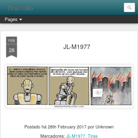
Tiras Não
Pages
FEB
JL-M1977
28
Postado há
28th February 2017
por Unknown
Marcadores:
JL-M1977
Tiras