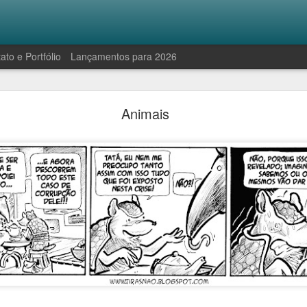
ato e Portfólio
Lançamentos para 2026
Robinson e a manifestação antropofágica
Animais