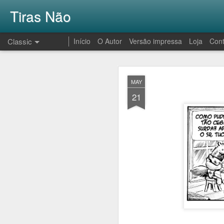
Tiras Não
Classic
Início
O Autor
Versão impressa
Loja
Cont
AUG
MAY
1
21