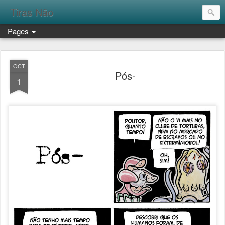
Tiras Não
Pages
OCT
Pós-
1