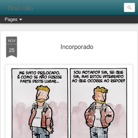
Tiras Não
Pages
NOV
Incorporado
25