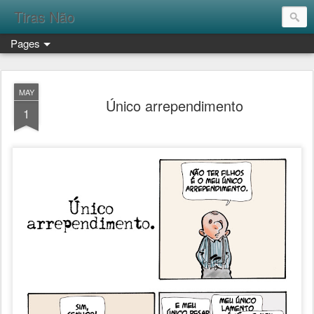
Tiras Não
Pages
MAY
Único arrependimento
1