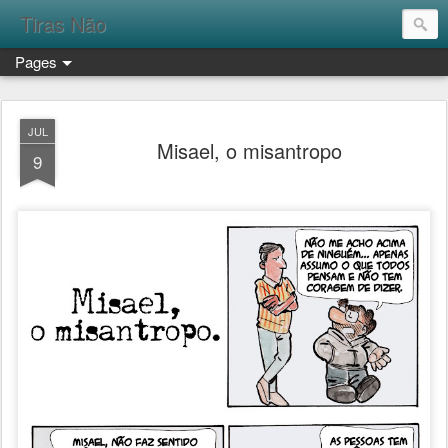
Tiras Não
Pages
JUL
Misael, o misantropo
9