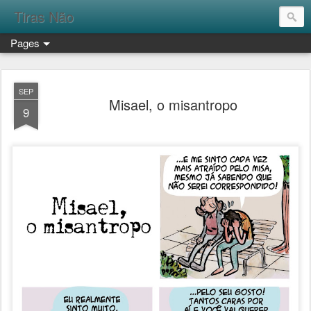
Tiras Não
Pages
SEP
Misael, o misantropo
9