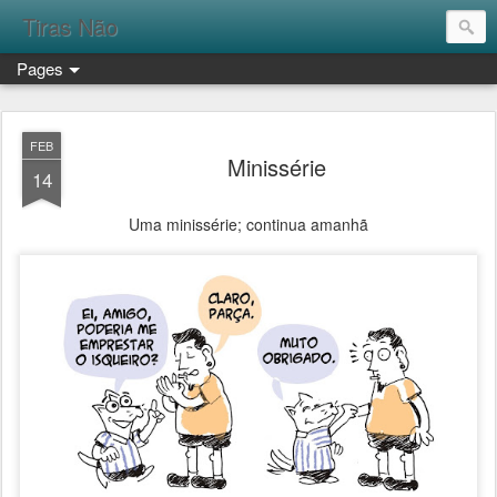
Tiras Não
Pages
FEB
Minissérie
14
Uma minissérie; continua amanhã