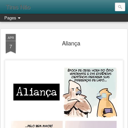
Tiras Não
Pages
APR
Aliança
7