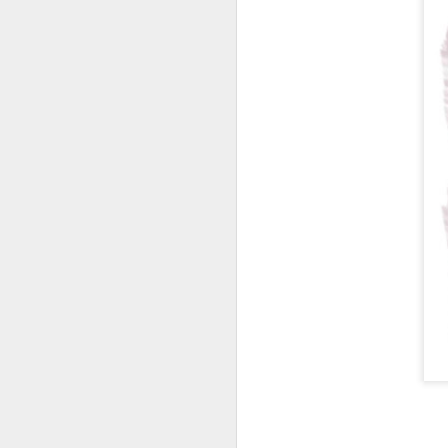
JUL
31