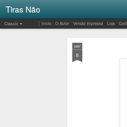
Tiras Não
Classic
Início
O Autor
Versão impressa
Loja
Cont
AUG
MAY
1
8