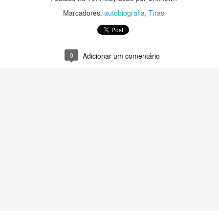
Marcadores:
autobiografia
Tiras
0
Adicionar um comentário
Postado há
5 days ago
por Unknown
Marcadores:
Tiras
0
Adicionar um comentário
Robinson e a manifestação antropofágica