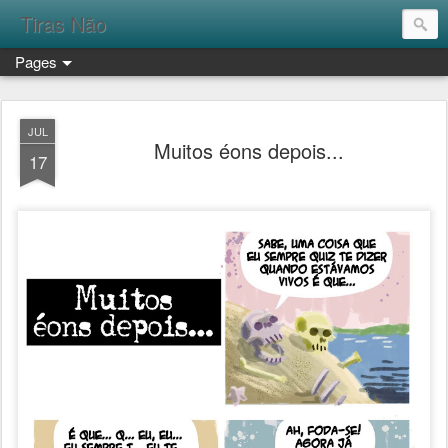
Tiras Não
Pages
JUL
Muitos éons depois...
17