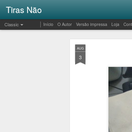
Tiras Não
Classic
Início
O Autor
Versão impressa
Loja
Cont
AUG
AUG
1
3