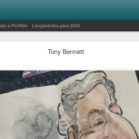
ato e Portfólio
Lançamentos para 2026
Robinson e a manifestação antropofágica
Tony Bennett