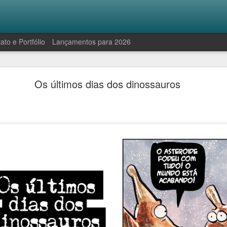
ato e Portfólio
Lançamentos para 2026
Robinson e a manifestação antropofágica
Os últimos dias dos dinossauros