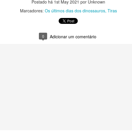
Postado há
1st May 2021
por Unknown
Marcadores:
Os últimos dias dos dinossauros
Tiras
0
Adicionar um comentário
Postado há
5 days ago
por Unknown
Marcadores:
Tiras
0
Adicionar um comentário
Robinson e a manifestação antropofágica