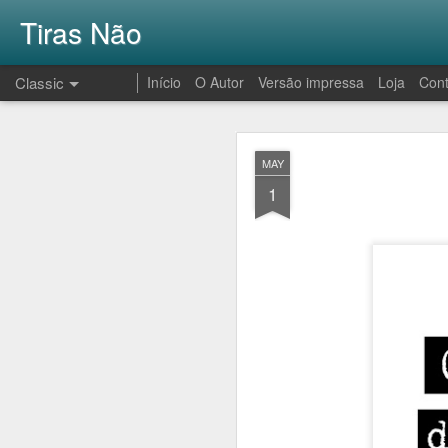
Tiras Não
Classic
Início
O Autor
Versão impressa
Loja
Cont
AUG
MAY
1
1