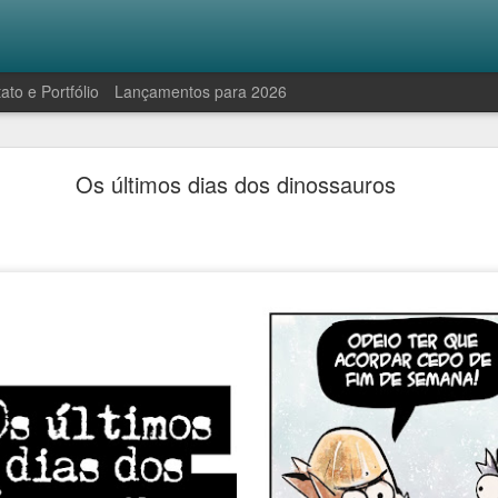
ato e Portfólio
Lançamentos para 2026
Robinson e a manifestação antropofágica
Os últimos dias dos dinossauros