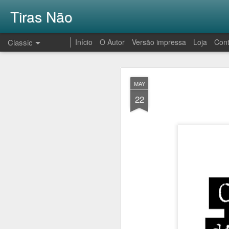
Tiras Não
Classic
Início
O Autor
Versão impressa
Loja
Cont
AUG
MAY
1
22