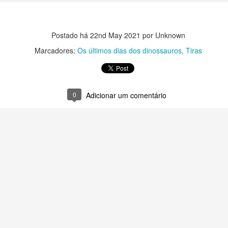
Postado há
22nd May 2021
por Unknown
Marcadores:
Os últimos dias dos dinossauros
Tiras
Postado há
5 days ago
por Unknown
Marcadores:
Tiras
0
Adicionar um comentário
0
Adicionar um comentário
Robinson e a manifestação antropofágica