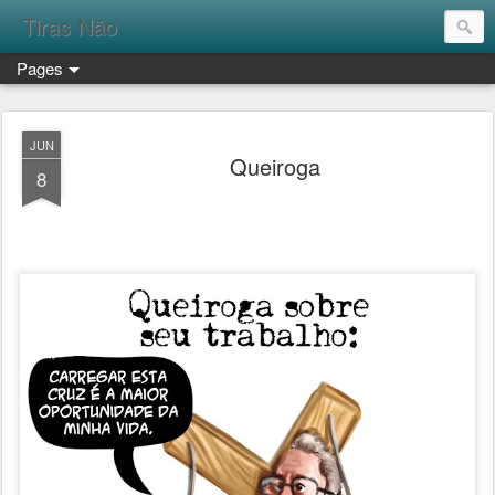
Tiras Não
Pages
JUN
Queiroga
8