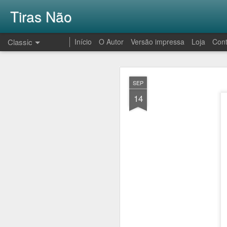
Tiras Não
Classic
Início
O Autor
Versão impressa
Loja
Cont
AUG
SEP
1
14