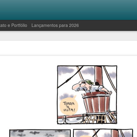
ato e Portfólio
Lançamentos para 2026
Robinson e a manifestação antropofágica