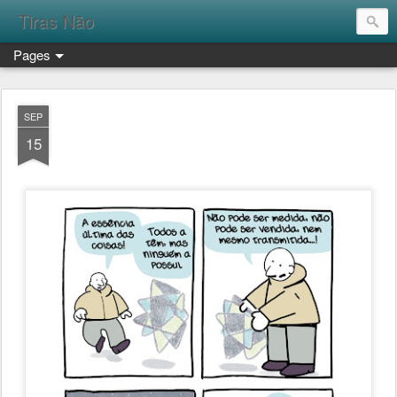
Tiras Não
Pages
SEP
15