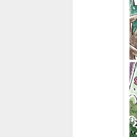
JUL
31