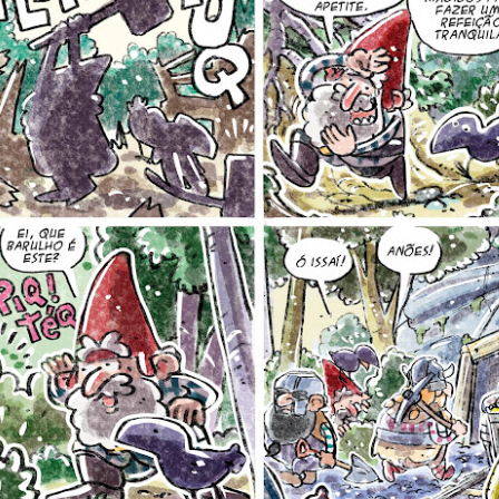
Postado há
5 days ago
por Unknown
Marcadores:
Tiras
0
Adicionar um comentário
Robinson e a manifestação antropofágica