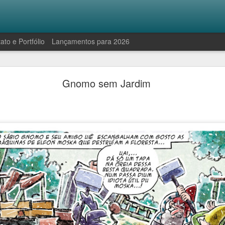
ato e Portfólio
Lançamentos para 2026
Robinson e a manifestação antropofágica
Gnomo sem Jardim