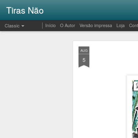
Tiras Não
Classic
Início
O Autor
Versão impressa
Loja
Cont
AUG
AUG
1
5