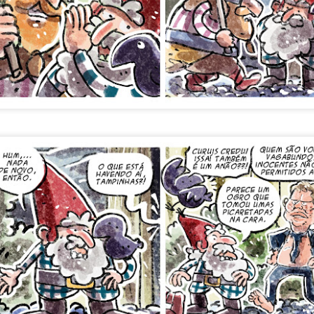
Postado há
6 days ago
por Unknown
Marcadores:
Tiras