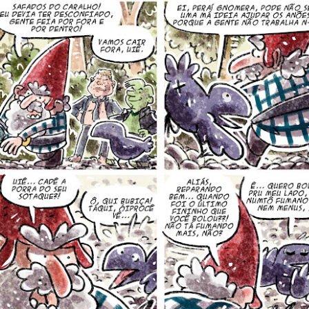
Postado há
1 week ago
por Unknown