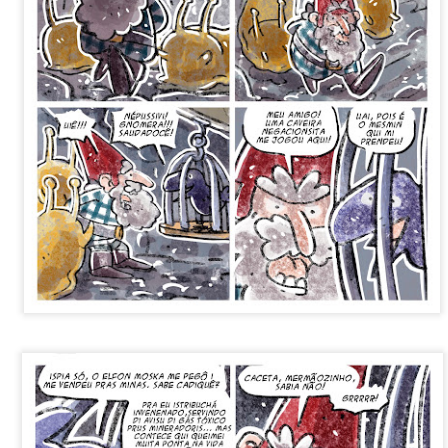
Postado há
1 week ago
por Unknown