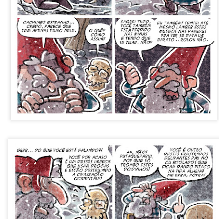
Postado há
5 days ago
por Unknown
Marcadores:
Tiras
0
Adicionar um comentário
Robinson e a manifestação antropofágica