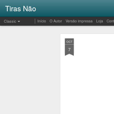
Tiras Não
Classic
Início
O Autor
Versão impressa
Loja
Cont
AUG
OCT
1
7