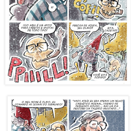
Postado há
6 days ago
por Unknown
Marcadores:
Tiras