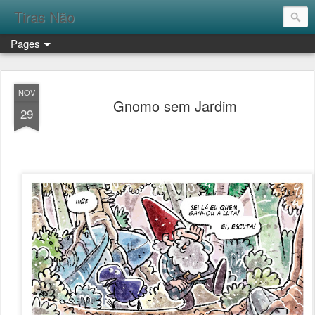
Tiras Não
Pages
NOV
Gnomo sem Jardim
29