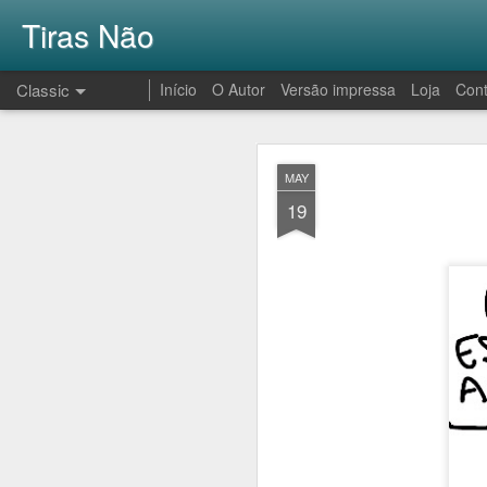
Tiras Não
Classic
Início
O Autor
Versão impressa
Loja
Cont
AUG
MAY
1
19