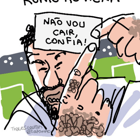
Postado há
5 days ago
por Unknown
Marcadores:
Tiras
0
Adicionar um comentário
Robinson e a manifestação antropofágica