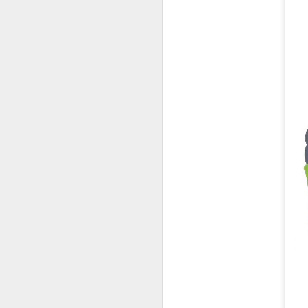
JUL
31