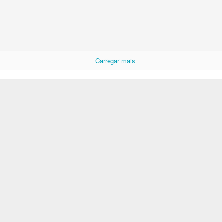
Carregar mais
Postado há
6 days ago
por Unknown
Marcadores:
Tiras