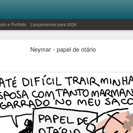
ato e Portfólio
Lançamentos para 2026
Robinson e a manifestação antropofágica
Neymar - papel de otário